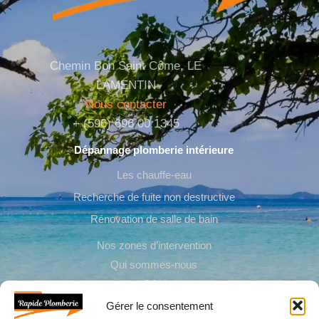
Chemin Bon Saint Côme, LE
LAMENTIN
Nous contacter
+ (596) 696 00 1345
Dépannage plomberie intérieure
Les chauffe-eau
Recherche de fuite non destructive
Rénovation de salle de bain
Nos zones d’intervention
Qui sommes-nous
CGV
Gérer le consentement