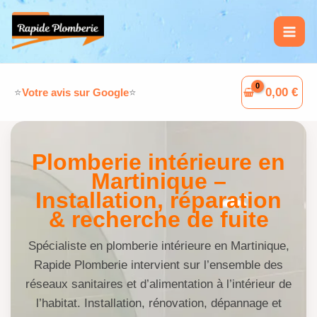
Aller
L
F
W
G
au
i
a
h
o
contenu
n
c
a
o
k
e
t
g
0,00
€
⭐
Votre avis sur Google
⭐
e
b
s
l
d
o
A
e
I
o
p
Plomberie intérieure en
Martinique –
n
k
p
Installation, réparation
& recherche de fuite
Spécialiste en plomberie intérieure en Martinique,
Rapide Plomberie intervient sur l’ensemble des
réseaux sanitaires et d’alimentation à l’intérieur de
l’habitat. Installation, rénovation, dépannage et