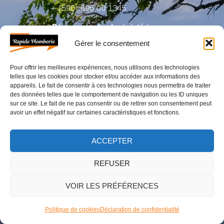
+ (596) 696 00 1345
Dépannage plomberie intérieure
Gérer le consentement
Les chauffe-eau
Recherche de fuite non destructive
Pour offrir les meilleures expériences, nous utilisons des technologies
Rénovation de salle de bain
telles que les cookies pour stocker et/ou accéder aux informations des
appareils. Le fait de consentir à ces technologies nous permettra de traiter
Nos zones d’intervention
des données telles que le comportement de navigation ou les ID uniques
sur ce site. Le fait de ne pas consentir ou de retirer son consentement peut
Qui sommes-nous
avoir un effet négatif sur certaines caractéristiques et fonctions.
CGV
ACCEPTER
Dépannage plomberie extérieure
REFUSER
Installation citerne d’eau
VOIR LES PRÉFÉRENCES
Réparer une fuite d’eau après compteur
Installation évacuation eaux usées & pluviales
Politique de cookies
Déclaration de confidentialité