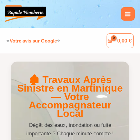
Aller
L
F
W
G
au
i
a
h
o
contenu
n
c
a
o
k
e
t
g
0,00
€
⭐
Votre avis sur Google
⭐
e
b
s
l
d
o
A
e
I
o
p
🏚️ Travaux Après
n
k
p
Sinistre en Martinique
— Votre
Accompagnateur
Local
Dégât des eaux, inondation ou fuite
importante ? Chaque minute compte !