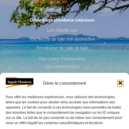
Nous contacter
+ (596) 696 00 1345
Dépannage plomberie intérieure
Les chauffe-eau
Recherche de fuite non destructive
Rénovation de salle de bain
Nos zones d’intervention
Qui sommes-nous
CGV
Gérer le consentement
Dépannage plomberie extérieure
Pour offrir les meilleures expériences, nous utilisons des technologies
telles que les cookies pour stocker et/ou accéder aux informations des
Installation citerne d’eau
appareils. Le fait de consentir à ces technologies nous permettra de traiter
Réparer une fuite d’eau après compteur
des données telles que le comportement de navigation ou les ID uniques
sur ce site. Le fait de ne pas consentir ou de retirer son consentement peut
Installation évacuation eaux usées & pluviales
avoir un effet négatif sur certaines caractéristiques et fonctions.