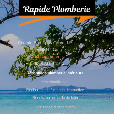
Chemin Bon Saint Côme, LE
LAMENTIN
Nous contacter
+ (596) 696 00 1345
Dépannage plomberie intérieure
Les chauffe-eau
Recherche de fuite non destructive
Rénovation de salle de bain
Nos zones d’intervention
Qui sommes-nous