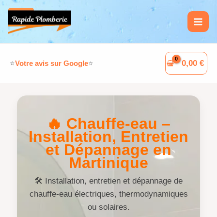
Aller
L
F
W
G
au
i
a
h
o
contenu
n
c
a
o
k
e
t
g
0,00
€
⭐
Votre avis sur Google
⭐
e
b
s
l
d
o
A
e
I
o
p
🔥 Chauffe-eau –
n
k
p
Installation, Entretien
et Dépannage en
Martinique
🛠️ Installation, entretien et dépannage de
chauffe-eau électriques, thermodynamiques
ou solaires.