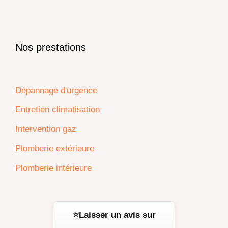
Tarif Bleu Résidentiel (HT) – EDF
Martinique
👉 Installation simple, rentable en moins d’un
Nos prestations
an, compatible avec la plupart des chauffe-
eau électriques.
Dépannage d'urgence
Entretien climatisation
Intervention gaz
Plomberie extérieure
Plomberie intérieure
⭐Laisser un avis sur