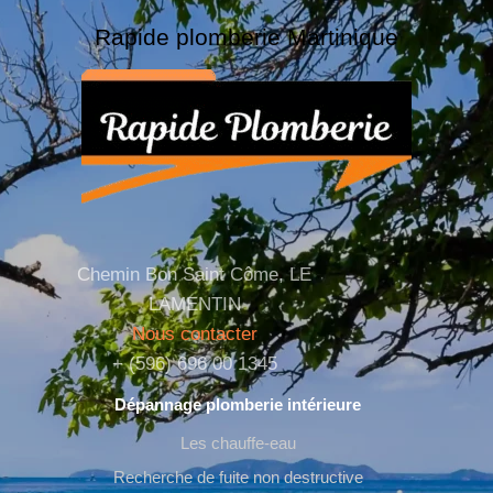
Rapide plomberie Martinique
Chemin Bon Saint Côme, LE
LAMENTIN
Nous contacter
+ (596) 696 00 1345
Dépannage plomberie intérieure
Les chauffe-eau
Recherche de fuite non destructive