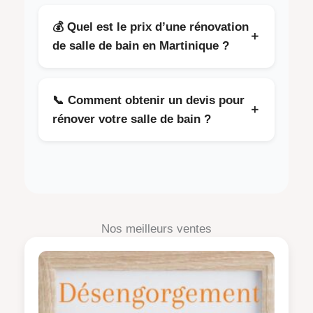
En moyenne, une rénovation complète dure
entre 7 et 15 jours selon l’ampleur des
💰 Quel est le prix d’une rénovation
＋
travaux, l’état de l’existant et les équipements
de salle de bain en Martinique ?
choisis.
Le prix dépend de la surface, des matériaux,
des équipements et des modifications de
📞 Comment obtenir un devis pour
＋
plomberie. Nous proposons un devis gratuit
rénover votre salle de bain ?
après visite technique pour un tarif clair, sans
surprise.
Il suffit de nous contacter pour un devis
gratuit. Nous réalisons une visite technique,
étudions votre projet et vous proposons une
solution sur mesure, esthétique, durable et
conforme aux normes.
Nos meilleurs ventes