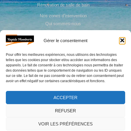
Rénovation de salle de bain
Nos zones d’intervention
Qui sommes-nous
CGV
Gérer le consentement
Dépannage plomberie extérieure
Pour offrir les meilleures expériences, nous utilisons des technologies
telles que les cookies pour stocker et/ou accéder aux informations des
Installation citerne d’eau
appareils. Le fait de consentir à ces technologies nous permettra de traiter
Réparer une fuite d’eau après compteur
des données telles que le comportement de navigation ou les ID uniques
sur ce site. Le fait de ne pas consentir ou de retirer son consentement peut
Installation évacuation eaux usées & pluviales
avoir un effet négatif sur certaines caractéristiques et fonctions.
ACCEPTER
REFUSER
COPYRIGHT © 2026 | RAPIDE PLOMBERIE
VOIR LES PRÉFÉRENCES
MARTINIQUE