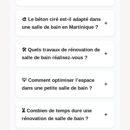
grande liberté de personnalisation.
Une salle de bain PMR en Martinique doit
proposer un accès sans obstacle, une
🎨 Le béton ciré est-il adapté dans
＋
douche à l’italienne sécurisée, des barres
une salle de bain en Martinique ?
d’appui, un siège rabattable, un lavabo adapté
et des espaces de circulation suffisants selon
Oui, le béton ciré est parfaitement adapté au
les normes d’accessibilité.
climat de la Martinique. Il est imperméable,
🛠️ Quels travaux de rénovation de
＋
sans joints, facile à nettoyer et très
salle de bain réalisez-vous ?
esthétique. Une protection hydrofuge
professionnelle est indispensable pour
Nous réalisons la rénovation complète :
garantir sa longévité.
plomberie, évacuations, carrelage, installation
💡 Comment optimiser l’espace
＋
de douche, baignoire, WC suspendu,
dans une petite salle de bain ?
meubles, électricité, éclairage LED, béton
ciré, aménagement PMR et finitions
Nous privilégions la douche à l’italienne, les
décoratives.
meubles suspendus, les niches murales, les
⏳ Combien de temps dure une
＋
WC compacts, les miroirs lumineux et les
rénovation de salle de bain ?
teintes claires pour maximiser l’espace et la
luminosité.