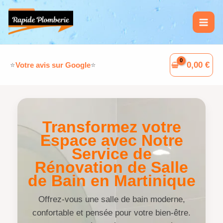
Aller
L
F
W
G
au
i
a
h
o
contenu
n
c
a
o
k
e
t
g
0,00
€
⭐
Votre avis sur Google
⭐
e
b
s
l
d
o
A
e
I
o
p
Transformez votre
n
k
p
Espace avec Notre
Service de
Rénovation de Salle
de Bain en Martinique
Offrez-vous une salle de bain moderne,
confortable et pensée pour votre bien-être.