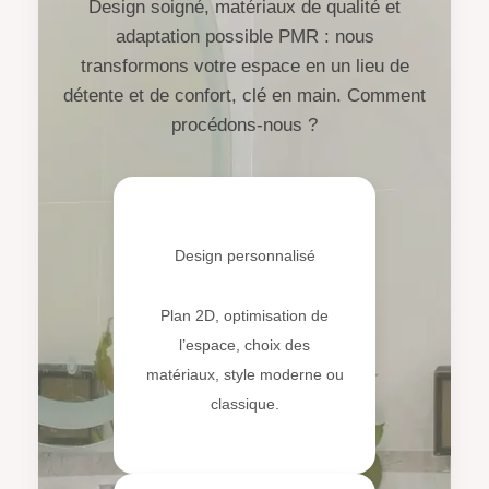
Design soigné, matériaux de qualité et
adaptation possible PMR : nous
transformons votre espace en un lieu de
détente et de confort, clé en main. Comment
procédons-nous ?
🎨
Design personnalisé
Plan 2D, optimisation de
l’espace, choix des
matériaux, style moderne ou
classique.