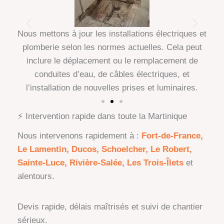
e la
Nous mettons à jour les installations électriques et
Comm
oires
plomberie selon les normes actuelles. Cela peut
sall
 vous
inclure le déplacement ou le remplacement de
en m
al.
conduites d’eau, de câbles électriques, et
l’
l’installation de nouvelles prises et luminaires.
⚡ Intervention rapide dans toute la Martinique
Nous intervenons rapidement à :
Fort-de-France,
Le Lamentin, Ducos, Schoelcher, Le Robert,
Sainte-Luce, Rivière-Salée, Les Trois-Îlets
et
alentours.
Devis rapide, délais maîtrisés et suivi de chantier
sérieux.