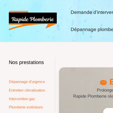
Aller
L
F
W
G
au
i
a
h
o
Demande d’interven
contenu
n
c
a
o
k
e
t
g
Dépannage plomber
e
b
s
l
d
o
A
e
I
o
p
n
k
p
Nos prestations
🧽 
Dépannage d'urgence
Prolonge
Entretien climatisation
Rapide Plomberie réal
Intervention gaz
Plomberie extérieure