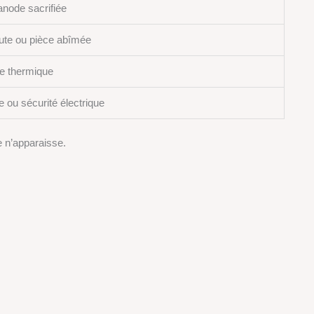
node sacrifiée
aute ou pièce abîmée
e thermique
e ou sécurité électrique
 n’apparaisse.