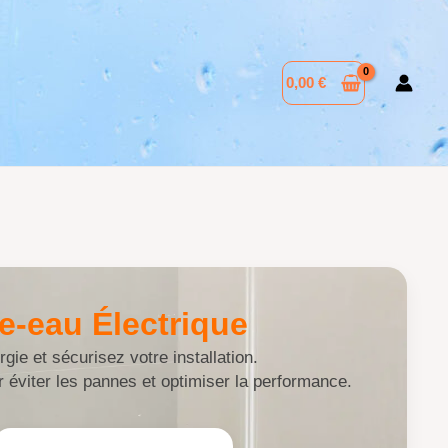
0,00
€
fe-eau Électrique
ie et sécurisez votre installation.
 éviter les pannes et optimiser la performance.