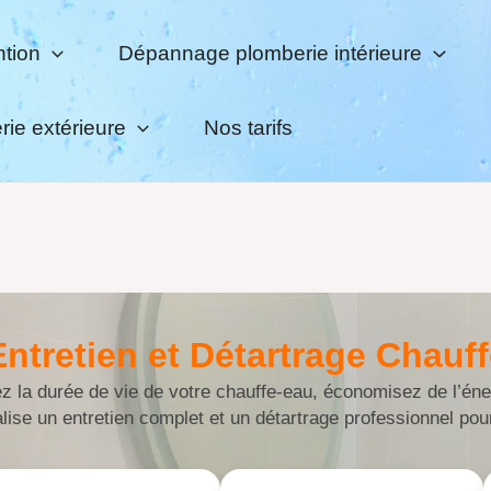
tion
Dépannage plomberie intérieure
ie extérieure
Nos tarifs
Entretien et Détartrage Chauf
z la durée de vie de votre chauffe-eau, économisez de l’énerg
ise un entretien complet et un détartrage professionnel pour