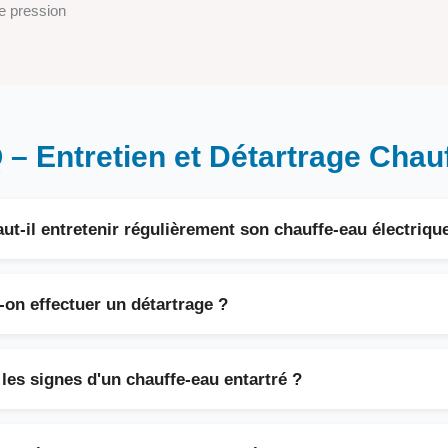
de pression
 – Entretien et Détartrage Chau
ut-il entretenir régulièrement son chauffe-eau électriqu
gulier permet d'éviter l'entartrage, d'optimiser la production d'eau ch
er la durée de vie du ballon. Cela limite également le risque de panne
on effectuer un détartrage ?
on avec eau calcaire comme la Martinique, il est recommandé de faire 
 bien, que le chauffe-eau fait du bruit ou que la consommation électri
les signes d'un chauffe-eau entartré ?
incipaux sont : eau tiède, bruits de bouillonnement, chauffe plus lent
ormalement élevée ou fuite de résistance.