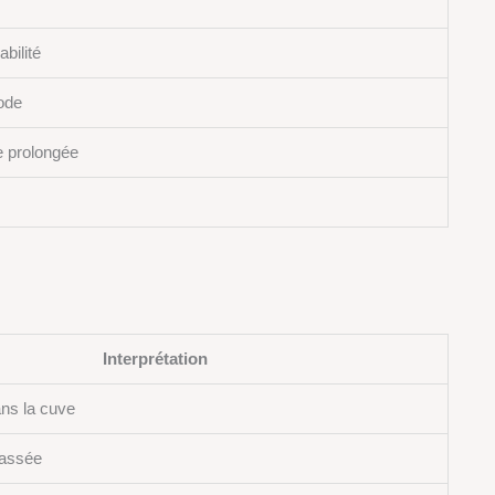
bilité
ode
e prolongée
Interprétation
ans la cuve
rassée