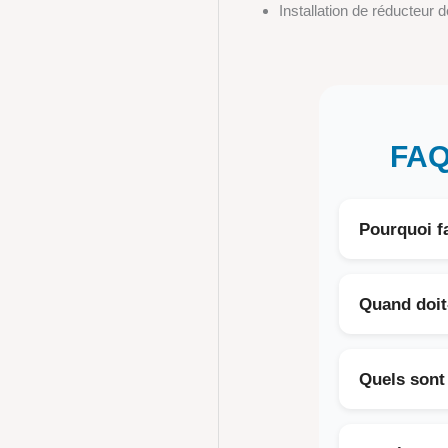
Installation de réducteur 
FAQ
Pourquoi fa
L'entretien ré
et de prolong
Quand doit-
Dans une régi
chauffe moins
Quels sont 
Les signes pr
électrique an