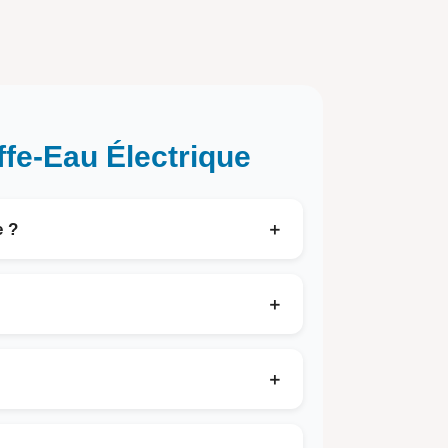
ffe-Eau Électrique
e ?
＋
aude, de réduire la consommation électrique
 de résistance ou de thermostat.
＋
un détartrage tous les 2 à 3 ans. Si l'eau
que augmente, un détartrage est conseillé.
＋
e, disjonctions fréquentes, consommation