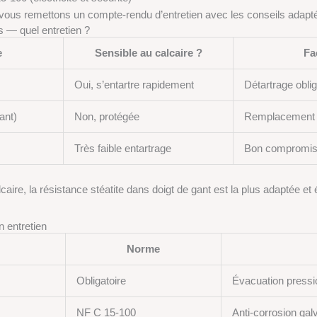
us vous remettons un compte-rendu d’entretien avec les conseils adaptés
s — quel entretien ?
e
Sensible au calcaire ?
Fa
Oui, s’entartre rapidement
Détartrage oblig
ant)
Non, protégée
Remplacement s
Très faible entartrage
Bon compromi
aire, la résistance stéatite dans doigt de gant est la plus adaptée e
n entretien
Norme
Obligatoire
Évacuation pressi
NF C 15-100
Anti-corrosion gal