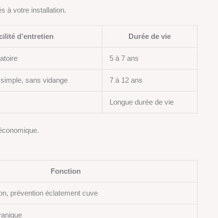
 à votre installation.
cilité d’entretien
Durée de vie
atoire
5 à 7 ans
imple, sans vidange
7 à 12 ans
s
Longue durée de vie
t économique.
Fonction
on, prévention éclatement cuve
vanique