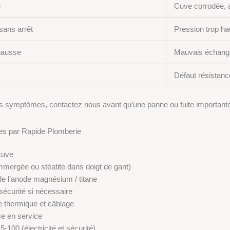
e
Cuve corrodée, a
sans arrêt
Pression trop h
hausse
Mauvais échang
Défaut résistanc
s symptômes, contactez nous avant qu’une panne ou fuite importante
sées par Rapide Plomberie
cuve
immergée ou stéatite dans doigt de gant)
de l’anode magnésium / titane
écurité si nécessaire
le thermique et câblage
se en service
-100 (électricité et sécurité)