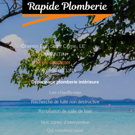
Chemin Bon Saint Côme, LE
LAMENTIN
Nous contacter
+ (596) 696 00 1345
Dépannage plomberie intérieure
Les chauffe-eau
Recherche de fuite non destructive
Rénovation de salle de bain
Nos zones d’intervention
Qui sommes-nous